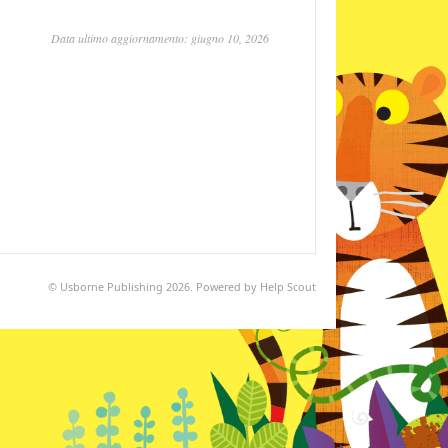
Data ultimo aggiornamento: giugno 10, 2026
©
Usborne Publishing
2026.
Powered by
Help Scout